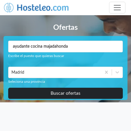
Ofertas
Escribe el puesto que quieras buscar
Madrid
Seleciona una provincia
Buscar ofertas