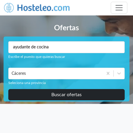
Ofertas
Escribe el puesto que quieras buscar
Cáceres
Seleciona una provincia
Buscar ofertas