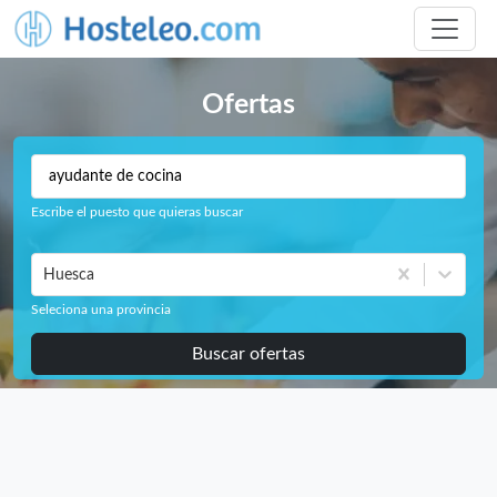
Ofertas
Escribe el puesto que quieras buscar
Huesca
Seleciona una provincia
Buscar ofertas