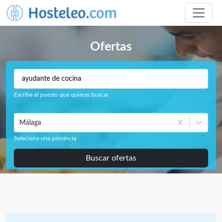
Ofertas
Escribe el puesto que quieras buscar
Málaga
Seleciona una provincia
Buscar ofertas