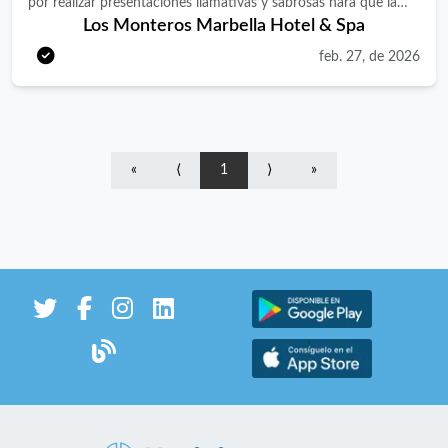
por realizar presentaciones llamativas y sabrosas hará que la
Los Monteros Marbella Hotel & Spa
experiencia de nuestros huéspedes sea magnífica cada vez que
visiten nuestros restaurantes. Tu día a día · Asegurar que la
feb. 27, de 2026
cocina, así como las zonas de almacenamiento de alimentos y
productos, están en perfecto estado de limpieza y orden. ·
Cumplir con toda la normativa de APPCC. · Colaborar con el
departamento de restaurante para que el servicio sea fluido en
«
⟨
1
⟩
»
todo momento. · Reportar cualquier incidencia relacionada con
las zonas de almacenamiento y neveras al departamento de
mantenimiento cuando sea necesario. ¿Qué esperamos de ti? ·
1 o más años de experiencia en hotel/restaurante gastronómico
como ayudante de cocina. · Proactivo/a, positivo/a,
energético/a, dinámico/a, empático/a, con capacidad de trabajo
en equipo y pasión por el servicio