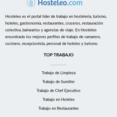
preferiblemente en hoteles de gran volumen. Poseer el título de
FP Medio de Cocina y Gastronomía. Preocupación por el orden
y calidad, iniciativa, flexibilidad, trabajo en equipo. Carnet de
Hosteleo es el portal líder de trabajo en hostelería, turismo,
manipulador de alimentos. Qué ofrecemos: Formar parte de un
hoteles, gastronomía, restaurantes, cruceros, restauración
equipo altamente profesional y apasionado por el sector de la
colectiva, balnearios y agencias de viaje. En Hosteleo
hospitalidad. Oportunidades de crecimiento y desarrollo
encontrarás los mejores perfiles de trabajo de camarero,
continuo dentro de una cadena hotelera en expansión. Un
cocinero, recepcionista, personal de hoteles y turismo.
entorno de trabajo dinámico. Condiciones laborales
competitivas y beneficios asociados al puesto. Jornada
TOP TRABAJO
completa y 2 días libres a la semana. Incorporación Inmediata
Creemos que cada miembro de nuestro equipo es esencial para
Trabajo de Limpieza
ofrecer la experiencia que nuestros clientes esperan. Si sientes
la pasión por el servicio, disfrutas de la hospitalidad
Trabajo de Sumiller
mediterránea y quieres crecer con nosotros, ¡te estamos
Trabajo de Chef Ejecutivo
buscando!
Trabajo en Hoteles
Trabajo en Restaurantes