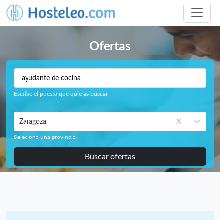
Ofertas
Escribe el puesto que quieras buscar
Zaragoza
Seleciona una provincia
Buscar ofertas