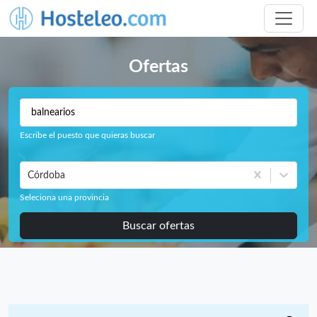
Ofertas
Escribe el puesto que quieras buscar
Córdoba
Seleciona una provincia
Buscar ofertas