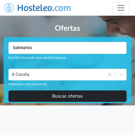
Ofertas
Escribe el puesto que quieras buscar
A Coruña
Seleciona una provincia
Buscar ofertas