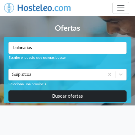
Ofertas
Escribe el puesto que quieras buscar
Guipúzcoa
Seleciona una provincia
Buscar ofertas