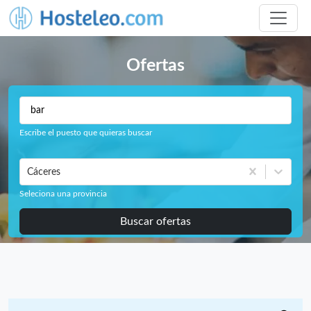
Ofertas
Escribe el puesto que quieras buscar
Cáceres
Seleciona una provincia
Buscar ofertas