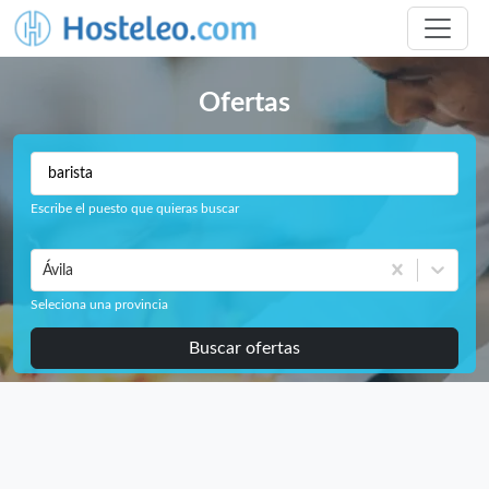
Ofertas
Escribe el puesto que quieras buscar
Ávila
Seleciona una provincia
Buscar ofertas