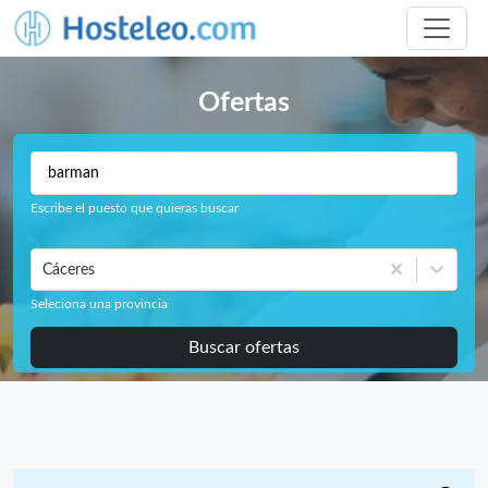
Ofertas
Escribe el puesto que quieras buscar
Cáceres
Seleciona una provincia
Buscar ofertas