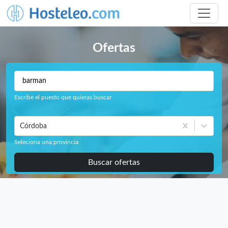
Ofertas
Escribe el puesto que quieras buscar
Córdoba
Seleciona una provincia
Buscar ofertas