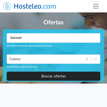
Ofertas
Escribe el puesto que quieras buscar
Cuenca
Seleciona una provincia
Buscar ofertas