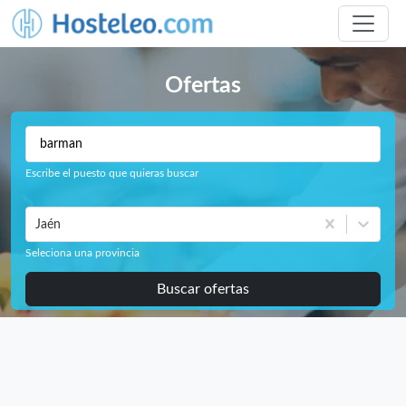
Ofertas
Escribe el puesto que quieras buscar
Jaén
Seleciona una provincia
Buscar ofertas