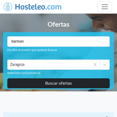
Ofertas
Escribe el puesto que quieras buscar
Zaragoza
Seleciona una provincia
Buscar ofertas