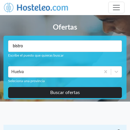
Ofertas
Escribe el puesto que quieras buscar
Huelva
Seleciona una provincia
Buscar ofertas