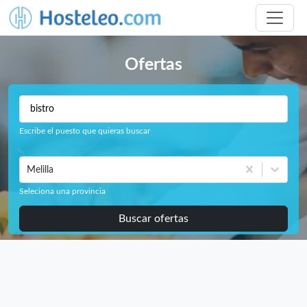
Ofertas
Escribe el puesto que quieras buscar
Melilla
Seleciona una provincia
Buscar ofertas