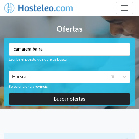
Ofertas
Escribe el puesto que quieras buscar
Huesca
Seleciona una provincia
Buscar ofertas