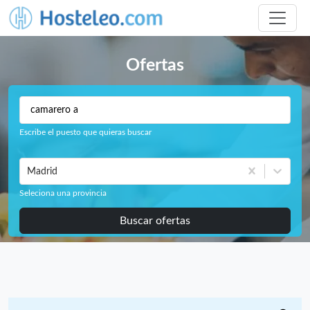
Ofertas
Escribe el puesto que quieras buscar
Madrid
Seleciona una provincia
Buscar ofertas