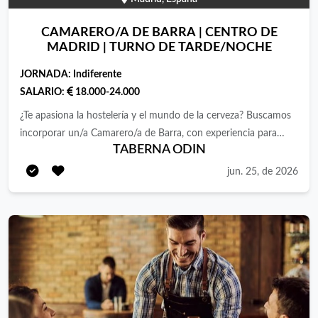
CAMARERO/A DE BARRA | CENTRO DE
MADRID | TURNO DE TARDE/NOCHE
JORNADA:
Indiferente
SALARIO:
18.000-24.000
¿Te apasiona la hostelería y el mundo de la cerveza? Buscamos
incorporar un/a Camarero/a de Barra, con experiencia para
TABERNA ODIN
formar parte de un equipo estable en una cervecería ubicada
en el centro de Madrid. Funciones * Atención al cliente en
jun. 25, de 2026
barra. * Servicio de cerveza de grifo y botella. * Preparación de
bebidas y cafés. * Asesoramiento sobre nuestra selección de
cervezas. * Manejo de TPV y caja. * Cobros en efectivo y
tarjeta. * Apertura y cierre de caja. * Reposición de mercancía. *
Mantenimiento del orden y limpieza de la barra. * Trabajo en
equipo para ofrecer un servicio ágil y de calidad. Requisitos *
Experiencia mínima de 1 año en barra. * Manejo de TPV y caja.
* Conocimientos básicos de cerveza o interés por aprender. *