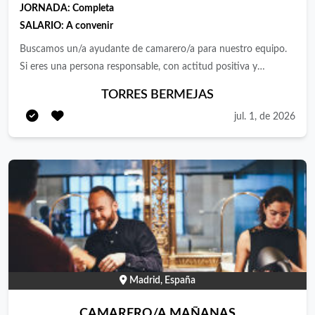
JORNADA:
Completa
SALARIO:
A convenir
Buscamos un/a ayudante de camarero/a para nuestro equipo.
Si eres una persona responsable, con actitud positiva y
orientación al cliente, nos gustaría conocerte. Se ofrece
TORRES BERMEJAS
contrato de 40h con incorporacion inmediata Funciones:
jul. 1, de 2026
Atención y servicio al cliente en sala Toma de comandas y
servicio de comidas y bebidas. Preparación y recogida de
mesas. Cobro a clientes y manejo de TPV Requisitos:
Experiencia previa como camarero/a (valorable). Buen trato con
el público y habilidades de comunicación. Capacidad para
trabajar en equipo y bajo presión. Disponibilidad para trabajar
en turnos, fines de semana y festivos. Se valorarán
conocimientos de idiomas. Papeles en regla
Madrid, España
CAMARERO/A MAÑANAS