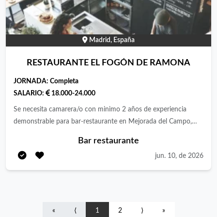
sólidos, donde las personas se sientan valoradas, puedan crecer
profesionalmente y se sientan orgullosas de formar parte de
nuestro proyecto. Si compartes nuestra forma de entender la
Madrid, España
hostelería, estaremos encantados de conocerte. ¡Te esperamos
para crecer juntos!
RESTAURANTE EL FOGÓN DE RAMONA
JORNADA:
Completa
SALARIO:
18.000-24.000
Se necesita camarera/o con minimo 2 años de experiencia
demonstrable para bar-restaurante en Mejorada del Campo,
jornada completa, contrato indefinido, 2 días a la semana de
Bar restaurante
libranza. Se requiere saber trabajar en equipo, bajo presión, que
jun. 10, de 2026
tenga capacidad de ventas. Incorporación inmediata.
«
⟨
1
2
⟩
»