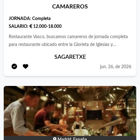
CAMAREROS
JORNADA:
Completa
SALARIO:
12.000-18.000
Restaurante Vasco, buscamos camareros de jornada completa
para restaurante ubicado entre la Glorieta de Iglesias y
Quevedo. 2 días de libranza . Mandar CV por email o entrega en
SAGARETXE
Restaurante Sagaretxe ( calle Eloy Gonzalo 26 )
jun. 26, de 2026
Madrid, España