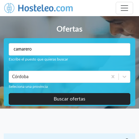
Ofertas
Escribe el puesto que quieras buscar
Córdoba
Seleciona una provincia
Buscar ofertas