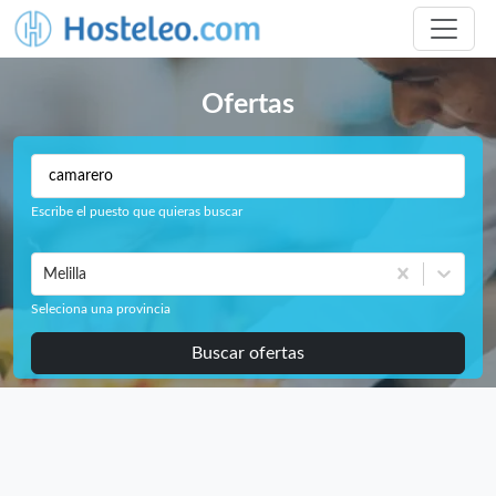
Ofertas
Escribe el puesto que quieras buscar
Melilla
Seleciona una provincia
Buscar ofertas