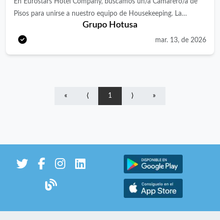
En Eurostars Hotel Company, buscamos un/a Camarero/a de
Pisos para unirse a nuestro equipo de Housekeeping. La
Grupo Hotusa
persona seleccionada será responsable de garantizar la limpieza,
orden y presentación impecable de las habitaciones y áreas
mar. 13, de 2026
asignadas, cumpliendo los estándares de calidad de la
compañía. Funciones principales Limpieza y puesta a punto de
habitaciones de salida y de estancia. Cambio de ropa de cama y
toallas. Limpieza de baños y reposición de amenities. Control y
«
⟨
1
⟩
»
reposición de minibares (si aplica). Reporte de incidencias
técnicas y pérdidas/objetos olvidados. Mantenimiento del orden
en office, carros de limpieza y zonas comunes del
departamento. Cumplir los protocolos de higiene y seguridad
establecidos por el hotel. Requisitos Experiencia previa como
camarero/a de pisos en hotel o establecimientos similares
(deseable). Capacidad para trabajar de manera ágil, organizada y
con atención al detalle. Compromiso con los estándares de
calidad y limpieza. Disponibilidad para trabajar fines de semana
y festivos según turnos. Valorable formación en Hostelería o