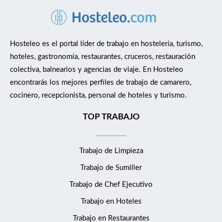
similares. Actitud positiva y orientación al servicio. Se ofrece
Incorporación a un hotel reconocido y con buen ambiente de
trabajo. Estabilidad laboral según valía. Formación inicial y
continua en estándares de calidad. Posibilidades de crecimiento
Hosteleo es el portal líder de trabajo en hostelería, turismo,
dentro del departamento o la cadena. Salario según convenio +
hoteles, gastronomía, restaurantes, cruceros, restauración
complementos (si aplica). Beneficios adicionales: [comidas,
colectiva, balnearios y agencias de viaje. En Hosteleo
uniforme, descuentos, etc.]
encontrarás los mejores perfiles de trabajo de camarero,
cocinero, recepcionista, personal de hoteles y turismo.
TOP TRABAJO
Trabajo de Limpieza
Trabajo de Sumiller
Trabajo de Chef Ejecutivo
Trabajo en Hoteles
Trabajo en Restaurantes