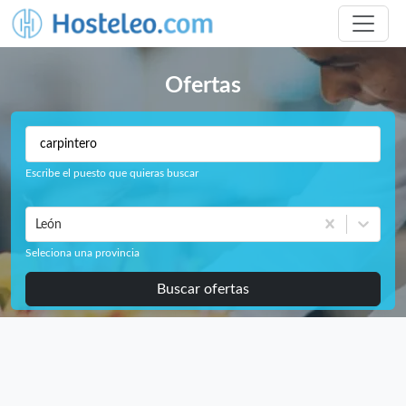
Ofertas
Escribe el puesto que quieras buscar
León
Seleciona una provincia
Buscar ofertas