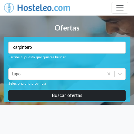
Ofertas
Escribe el puesto que quieras buscar
Lugo
Seleciona una provincia
Buscar ofertas