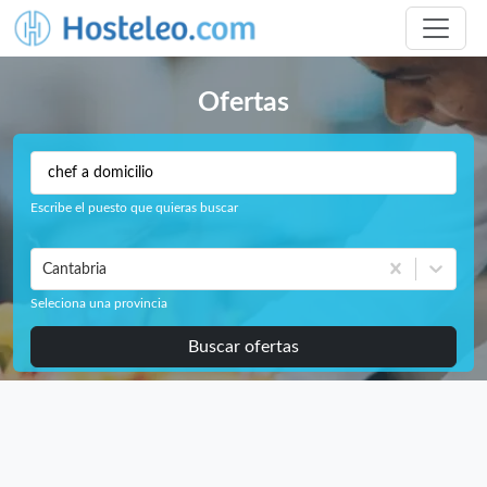
Ofertas
Escribe el puesto que quieras buscar
Cantabria
Seleciona una provincia
Buscar ofertas