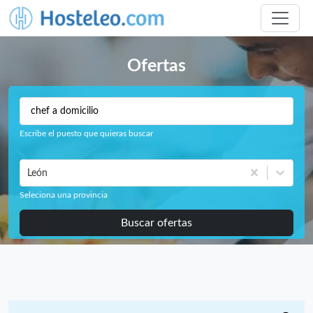
Ofertas
Escribe el puesto que quieras buscar
León
Seleciona una provincia
Buscar ofertas