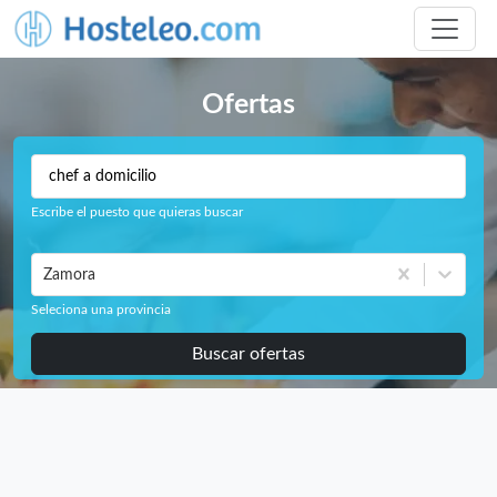
Ofertas
Escribe el puesto que quieras buscar
Zamora
Seleciona una provincia
Buscar ofertas