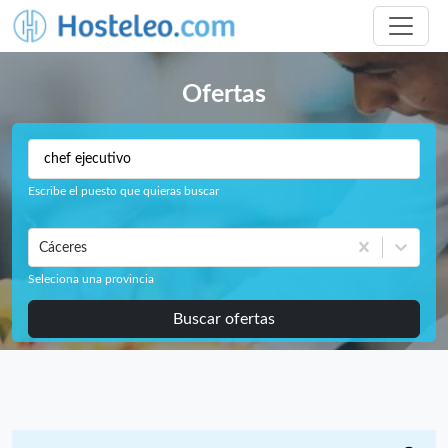
Ofertas
Escribe el puesto que quieras buscar
Cáceres
Seleciona una provincia
Buscar ofertas