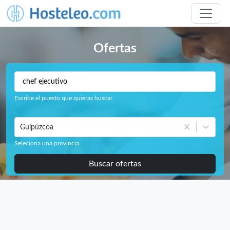
Ofertas
Escribe el puesto que quieras buscar
Guipúzcoa
Seleciona una provincia
Buscar ofertas