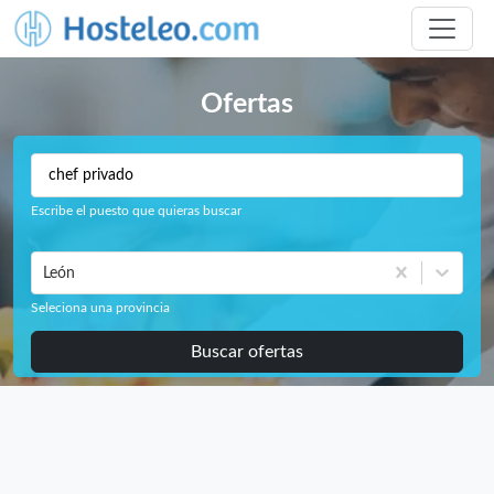
Ofertas
Escribe el puesto que quieras buscar
León
Seleciona una provincia
Buscar ofertas