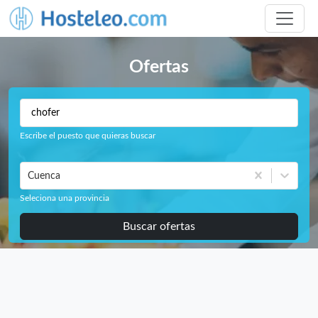
Ofertas
Escribe el puesto que quieras buscar
Cuenca
Seleciona una provincia
Buscar ofertas