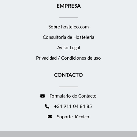
trasladarse a Holanda. * Se valorará experiencia en cocina
EMPRESA
mediterránea, internacional o de volumen medio. Inscríbete a
través de Hosteleo adjuntando tu CV. Valoraremos
especialmente un CV claro y bien estructurado, preferiblemente
Sobre hosteleo.com
en inglés y castellano y de máximo una página, que refleje tanto
Consultoría de
Hostelería
tu experiencia profesional en cocina como tu motivación
Aviso Legal
personal para trabajar y vivir en Holanda.
Privacidad / Condiciones de uso
CONTACTO
Formulario de Contacto
+34 911 04 84 85
Soporte Técnico