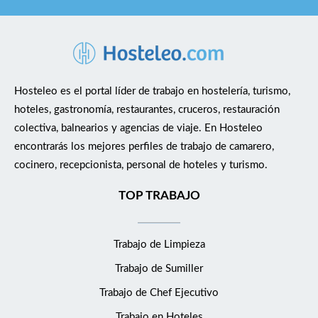
Cumplir los estándares establecidos en cocina. Y para Jefe/a de
partida: las mismas del cocinero/a, y además: realizar de
manera cualificada las funciones de control y supervisión del
servicio que le sea asignado. Participar en el control de
aprovisionamientos, conservación y almacenamiento de
Hosteleo es el portal líder de trabajo en hostelería, turismo,
mercancías. Colaborar en la instrucción del personal a su cargo.
hoteles, gastronomía, restaurantes, cruceros, restauración
Elaboración de menús. Requisitos Tener experiencia y ganas de
colectiva, balnearios y agencias de viaje. En Hosteleo
trabajar en cocina en el hotel Grand Hyatt La Manga Club Golf
encontrarás los mejores perfiles de trabajo de camarero,
&amp; Spa. Curso - certificación de escuela de cocina. Carnet
cocinero, recepcionista, personal de hoteles y turismo.
de manipulador de alimentos Experiencia mínima de 2 años Se
ofrece: - Uniforme - Trabajar con productos de máxima calidad
TOP TRABAJO
y técnicas de vanguardia. -Progresión dentro de la compañía,
con amplias oportunidades de crecimiento. -Disfruta de
Trabajo de Limpieza
descuentos especiales en hoteles de la cadena Hesperia y de los
hoteles Hyatt en todo el mundo, así como en una variedad de
Trabajo de Sumiller
servicios y productos, incluyendo seguros de salud, viajes,
Trabajo de Chef Ejecutivo
entretenimiento y más. - Buen ambiente laboral, en un equipo
apasionado, motivado y creativo.
Trabajo en Hoteles