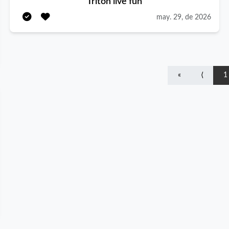
Triton live fun
y el compromiso que la experiencia previa. Si eres una
may. 29, de 2026
persona dinámica, con buena disposición para aprender y
trabajar en equipo, nos encantará conocerte.
«
⟨
1