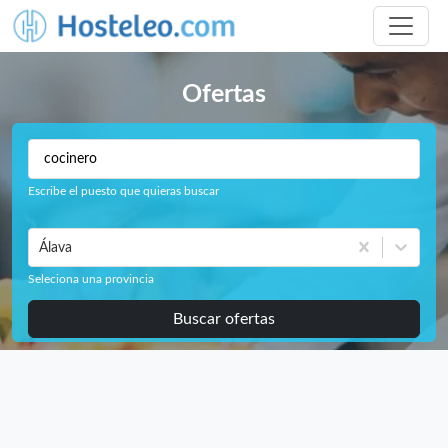
Ofertas
Escribe el puesto que quieras buscar
Álava
Seleciona una provincia
Buscar ofertas