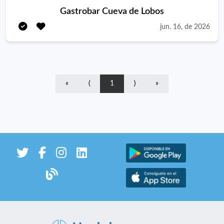
Gastrobar Cueva de Lobos
jun. 16, de 2026
«
⟨
1
⟩
»