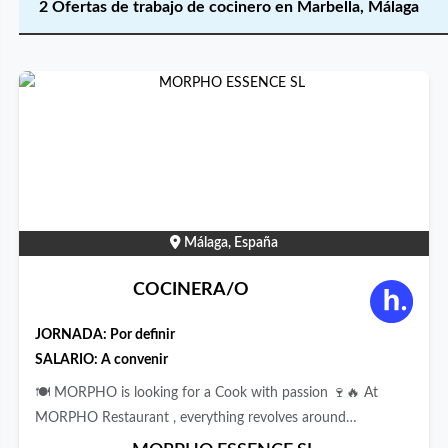
2 Ofertas de trabajo de cocinero en Marbella, Málaga
Málaga, España
COCINERA/O
JORNADA:
Por definir
SALARIO: A convenir
🍽️ MORPHO is looking for a Cook with passion 🍷🔥 At
MORPHO Restaurant , everything revolves around
experience, flavor, and creativity. We are not a standard