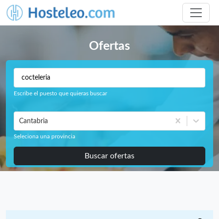
Ofertas
Escribe el puesto que quieras buscar
Cantabria
Seleciona una provincia
Buscar ofertas