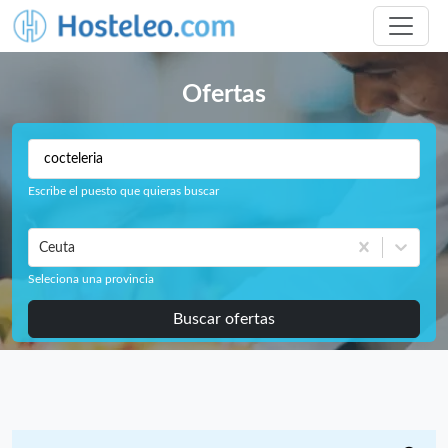
Ofertas
Escribe el puesto que quieras buscar
Ceuta
Seleciona una provincia
Buscar ofertas