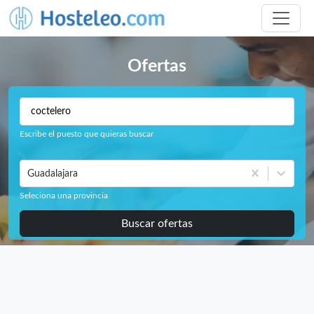
Ofertas
Escribe el puesto que quieras buscar
Guadalajara
Seleciona una provincia
Buscar ofertas