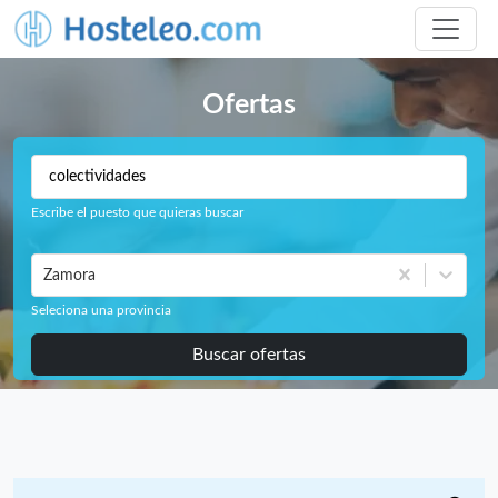
Ofertas
Escribe el puesto que quieras buscar
Zamora
Seleciona una provincia
Buscar ofertas