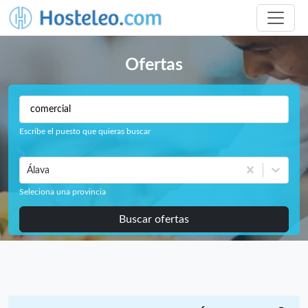
Ofertas
Escribe el puesto que quieras buscar
Álava
Seleciona una provincia
Buscar ofertas