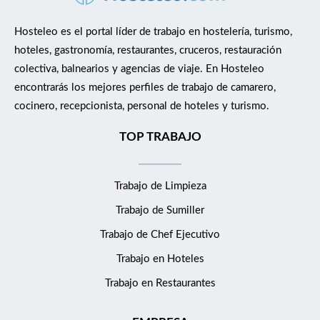
utillaje de hostelería. Actuar bajo las normas de seguridad,
higiene y protección ambiental en hostelería. Requisitos Perfil
Hosteleo es el portal líder de trabajo en hostelería, turismo,
del candidato/a: Buscamos a un/a profesional con un fuerte
hoteles, gastronomía, restaurantes, cruceros, restauración
sentido de la hospitalidad y con experiencia en el sector de
colectiva, balnearios y agencias de viaje. En Hosteleo
gran lujo. Los requisitos mínimos son: Mínimo de 1 a 3 años de
encontrarás los mejores perfiles de trabajo de camarero,
experiencia en posiciones similares dentro del sector de la
cocinero, recepcionista, personal de hoteles y turismo.
hostelería, preferiblemente en hoteles de cinco estrellas. Poseer
el título de FP Medio de Cocina y Gastronomía . Preocupación
TOP TRABAJO
por el orden, atención al detalle, la limpieza y la calidad.
Proactividad, iniciativa, gestión del tiempo, flexibilidad y trabajo
Trabajo de Limpieza
en equipo. Pasión por el servicio y búsqueda constante de la
mejora en la experiencia del cliente. Conocimiento pizzería en
Trabajo de Sumiller
horno de leña. Qué ofrecemos: Formar parte de un equipo
Trabajo de Chef Ejecutivo
altamente profesional y apasionado por el sector de la
hospitalidad. Oportunidades de crecimiento y desarrollo
Trabajo en Hoteles
continuo dentro de una cadena hotelera en expansión. Un
Trabajo en Restaurantes
entorno de trabajo dinámico en una de las localidades más
exclusivas de Mallorca. Condiciones laborales competitivas y