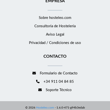
EMPRESA
beneficios asociados al puesto. Jornada completa y 2 días libres
a la semana. Incorporación inmediata Creemos que cada
miembro de nuestro equipo es esencial para ofrecer la
Sobre hosteleo.com
experiencia de lujo que nuestros clientes esperan. Si sientes la
Consultoría de
Hostelería
pasión por el servicio, disfrutas de la hospitalidad mediterránea
y quieres crecer con nosotros, ¡te estamos buscando! Únete a
Aviso Legal
Restaurante Trattoria L'Arcada y forma parte de un equipo
Privacidad / Condiciones de uso
donde la atención al cliente y la exclusividad son nuestra mayor
misión.
CONTACTO
Formulario de Contacto
+34 911 04 84 85
Soporte Técnico
©
2026
Hosteleo.com
-
1.6.0-471-g94b3edab