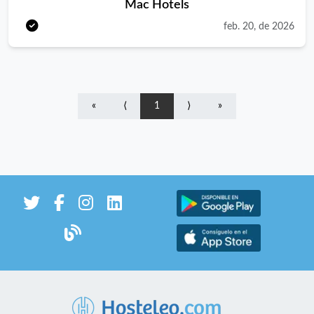
Mac Hotels
experiencia única en un entorno exclusivo? En Pure Salt Luxury
Hotels estamos ampliando el equipo y buscamos un nuevo
feb. 20, de 2026
ayudante de cocina para nuestro Restaurante Trattoria L'Arcada
Responsabilidades: Desarrollar los procesos de pre elaboración,
preparación, presentación y conservación de toda clase de
alimentos, aplicando las técnicas correspondientes cumpliendo
«
⟨
1
⟩
»
los estándares de calidad, las normas y prácticas de seguridad e
higiene en la manipulación alimentaria. Realizar de manera
cualificada, autónoma y responsable, la preparación, aderezo y
presentación de platos utilizando las técnicas más idóneas.
Colaborar en los pedidos y conservación de materias primas y
productos de uso en la cocina. Preparar, cocinar y presentar los
productos de uso culinario. Revisar y controlar el material de
uso en la cocina, comunicando cualquier incidencia al respecto.
Colaborar en la planificación de menús y cartas. Colaborar en la
gestión de compras, inventarios y costes. Controlar y cuidar la
conservación y aprovechamiento de los productos. Realizar la
limpieza y controlar el buen estado de equipos, maquinaria y