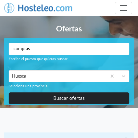
Ofertas
Escribe el puesto que quieras buscar
Huesca
Seleciona una provincia
Buscar ofertas