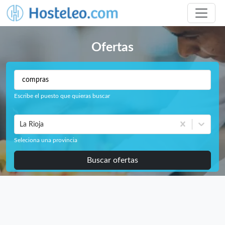
Ofertas
Escribe el puesto que quieras buscar
La Rioja
Seleciona una provincia
Buscar ofertas