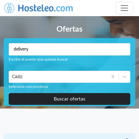
Ofertas
Escribe el puesto que quieras buscar
Cádiz
Seleciona una provincia
Buscar ofertas