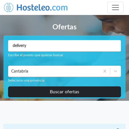
Ofertas
Escribe el puesto que quieras buscar
Cantabria
Seleciona una provincia
Buscar ofertas