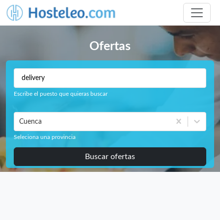
Ofertas
Escribe el puesto que quieras buscar
Cuenca
Seleciona una provincia
Buscar ofertas