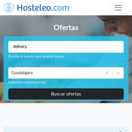
Ofertas
Escribe el puesto que quieras buscar
Guadalajara
Seleciona una provincia
Buscar ofertas