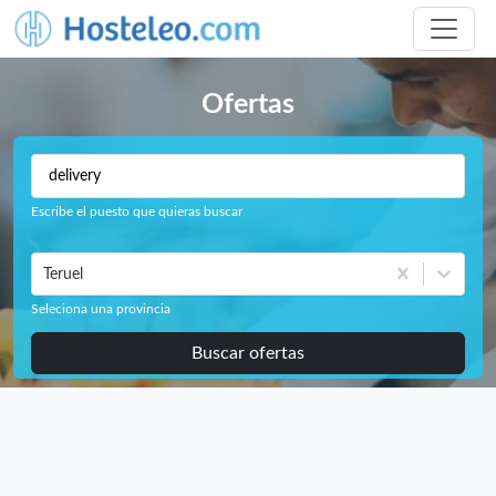
Ofertas
Escribe el puesto que quieras buscar
Teruel
Seleciona una provincia
Buscar ofertas