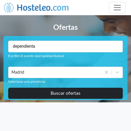
Ofertas
Escribe el puesto que quieras buscar
Madrid
Seleciona una provincia
Buscar ofertas